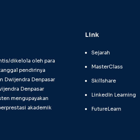
Link
Sejarah
tis/dikelola oleh para
MasterClass
tanggal pendirinya
an Dwijendra Denpasar
Skillshare
wijendra Denpasar
LinkedIn Learning
sisten mengupayakan
berprestasi akademik
FutureLearn